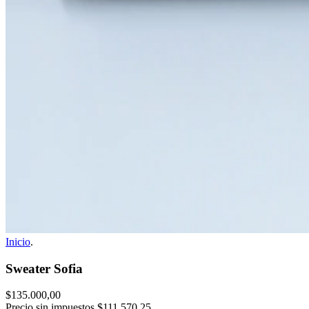
Inicio
.
Sweater Sofia
$135.000,00
Precio sin impuestos
$111.570,25