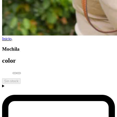
Inicio
.
Mochila
color
Sin stock